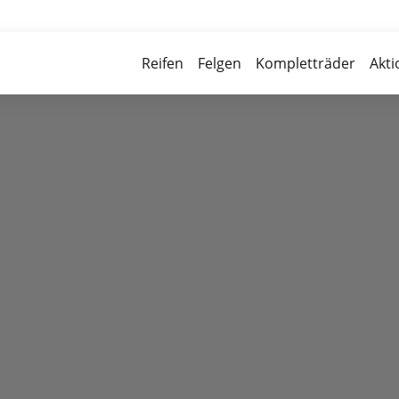
Über 700 Partnerwerkstätten
Reife
Reifen
Felgen
Kompletträder
Akt