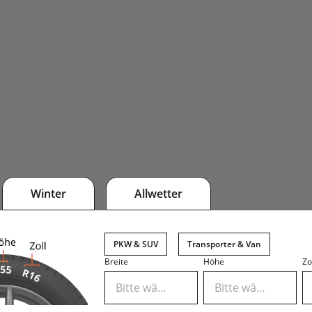
Winter
Allwetter
PKW & SUV
Transporter & Van
Breite
Höhe
Zo
Bitte wählen
Bitte wählen